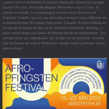
¿quién conoce realmente la música clásica del repertorio europeo
básico? Por eso, el musikkollegium Winterthur viaja a Cuba, al
menos en sonido. La experta guía turística es la directora de
orquesta Cosette, que es una educadora musical muy calificada en
su principal lugar de trabajo Edmonton, Canadá. A veces trabaja en
el bajo de la banda de jazz de la cantante Esperanza Spalding, y
otras veces dirige una ópera de Mozart desde el clavicémbalo. Tan
versátil como sus habilidades, tan amplio es su horizonte. Cosette
trae la música de cuba a Winterthur, donde creció y estudió. Cómo
suena ahora.