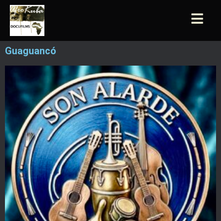
Guaguancó