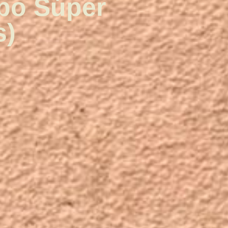
upo Súper
s)