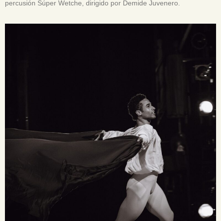
percusión Súper Wetche, dirigido por Demide Juvenero.