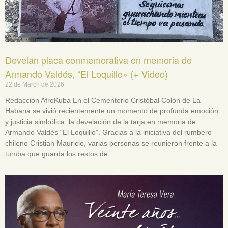
Develan placa conmemorativa en memoria de
Armando Valdés, “El Loquillo» (+ Video)
22 de March de 2026
Redacción AfroKuba En el Cementerio Cristóbal Colón de La
Habana se vivió recientemente un momento de profunda emoción
y justicia simbólica: la develación de la tarja en memoria de
Armando Valdés “El Loquillo”. Gracias a la iniciativa del rumbero
chileno Cristian Mauricio, varias personas se reunieron frente a la
tumba que guarda los restos de