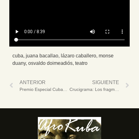
cuba
,
juana bacallao
,
lázaro caballero
,
monse
duany
,
osvaldo doimeadiós
,
teatro
ANTERIOR
SIGUIENTE
Premio Especial Cubadisco 2026 para “Lo mejor de Berta Armiñán”, una joya del patrimonio sonoro cubano (+Video)
Crucigrama: Los fragmentos de una memoria en construcción (+Fotos y Video)