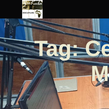
Tag: C
M