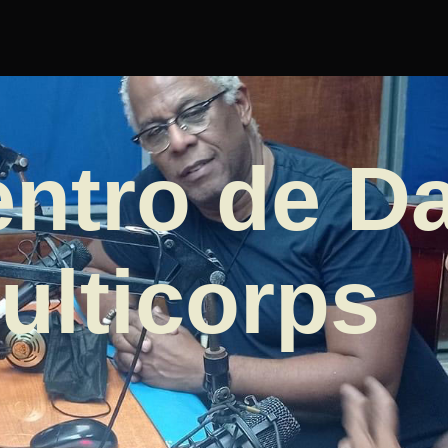
entro de D
ulticorps