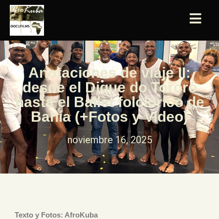
Anotaciones de viaje II:
desde el Dique do Tororó
hasta el Ballet folclórico de
Bahía (+Fotos y Video)
noviembre 16, 2025
Texto y Fotos: AfroKuba