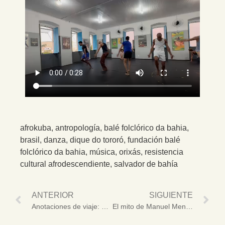
afrokuba
,
antropología
,
balé folclórico da bahia
,
brasil
,
danza
,
dique do tororó
,
fundación balé
folclórico da bahia
,
música
,
orixás
,
resistencia
cultural afrodescendiente
,
salvador de bahía
ANTERIOR
SIGUIENTE
Anotaciones de viaje: desde un templo de culto hasta la casa de Pierre Verger
El mito de Manuel Mendive