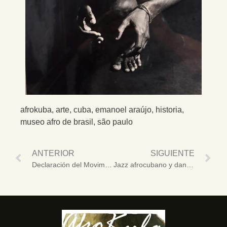
afrokuba
,
arte
,
cuba
,
emanoel araújo
,
historia
,
museo afro de brasil
,
são paulo
ANTERIOR
SIGUIENTE
Declaración del Movimiento Afrocubano a raíz de los sucesos del 28 de octubre de 2025 en Río de Janeiro
Jazz afrocubano y danza moderna en Universidad Federal Fluminense de Brasil (+Fotos)