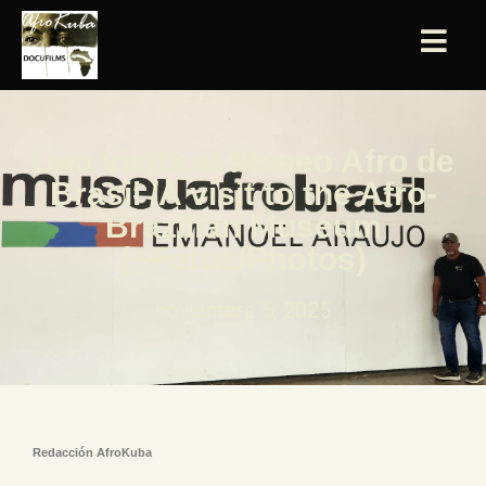
Una visita al Museo Afro de
Brasil /A visit to the Afro-
Brazilian Museum
(+Fotos/Photos)
noviembre 5, 2025
Redacción AfroKuba